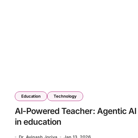
Education
Technology
AI-Powered Teacher: Agentic AI
in education
Dr. Avinash Joriya
Jan 13, 2026