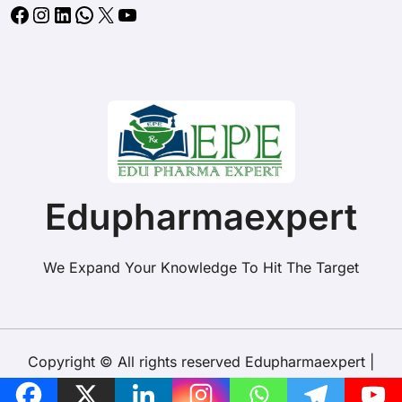
Facebook
Instagram
LinkedIn
WhatsApp
X
YouTube
Edupharmaexpert
We Expand Your Knowledge To Hit The Target
Copyright © All rights reserved Edupharmaexpert
|
BlogData
by
Themeansar
.