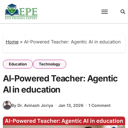
Skip
to
content
Home
»
AI-Powered Teacher: Agentic AI in education
Education
Technology
AI-Powered Teacher: Agentic
AI in education
By Dr. Avinash Joriya
Jan 13, 2026
1 Comment