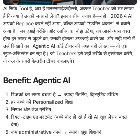
AI सिर्फ Tool है, आप हैं मास्टरमाइंड!दोस्तो, अक्सर Teacher को डर लगता
है कि क्या ऐ उनकी जगह ले लेगा? इसका सीधा जवाब है—नहीं। 2026 में AI
आपको Replace करने नहीं आया, बल्कि आपको “एडमिन थकान” से बचाने
आया है। जब एआई ग्रेडिंग और प्लानिंग का बोझ उठेगा, तब आपके पास वक्त
होगा हर छात्र से जुड़ने का, उनकी हौसला अफजाई करने का, और सही मानो में
उन्हें सिखाने का।Agentic AI कोई टीचर की जगह नहीं ले रहा — वो एक
सुपर-असिस्टेंट बन रहा है। जो Teachers इसे सही तरीके से इस्तेमाल करेंगे,
वो कल के सबसे बेहतरीन टीचर कहलाएंगे।
Benefit: Agentic AI
शिक्षकों का समय बचता है → ज्यादा मेंटरिंग, क्रिएटिव टीचिंग
हर बच्चे को Personalized शिक्षा
निष्पक्ष और तेज़ ग्रेडिंग
रियल-टाइम एडजस्टमेंट (बच्चे बोर हो रहे हैं तो AI खुद लेसन बदल
देगा)
कम administrative काम → ज्यादा खुश शिक्षक!