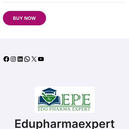
B
UY NOW
Facebook
Instagram
LinkedIn
WhatsApp
X
YouTube
Edupharmaexpert